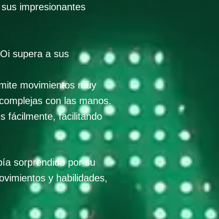
 sus impresionantes
 Oi supera a sus
rmite movimientos muy
 complejas con las manos.
fácilmente, facilitando
bía sorprendido por su
vimientos y habilidades,