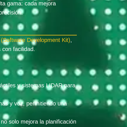
alta gama: cada mejora
precisión.
(Software Development Kit)
,
 con facilidad.
táctiles y sistemas LIDAR para
nas y voz, permitiendo una
o solo mejora la planificación